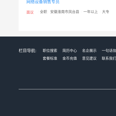
网络设备销售专员
/
全职
/
安徽淮南市凤台县
/
一年以上
/
大专
面议
栏目导航:
职位搜索
简历中心
名企展示
一句话
套餐标准
金币充值
意见建议
联系我